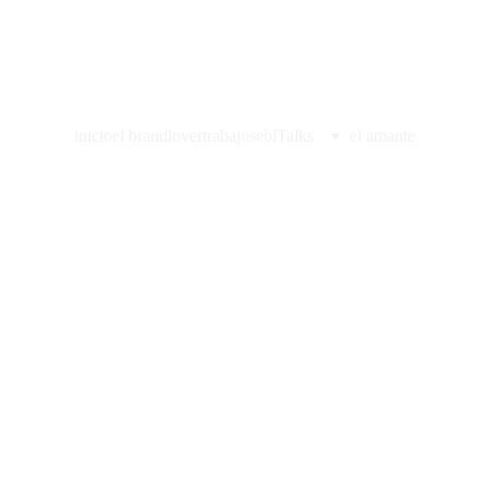
inicio
el brandlover
trabajos
eblTalks
el amante